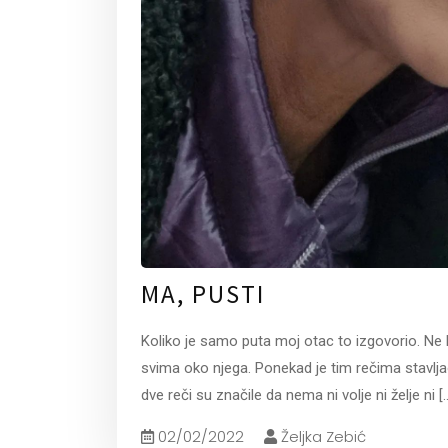
MA, PUSTI
Koliko je samo puta moj otac to izgovorio. Ne
svima oko njega. Ponekad je tim rečima stavlja
dve reči su značile da nema ni volje ni želje ni
[.
02/02/2022
Željka Zebić