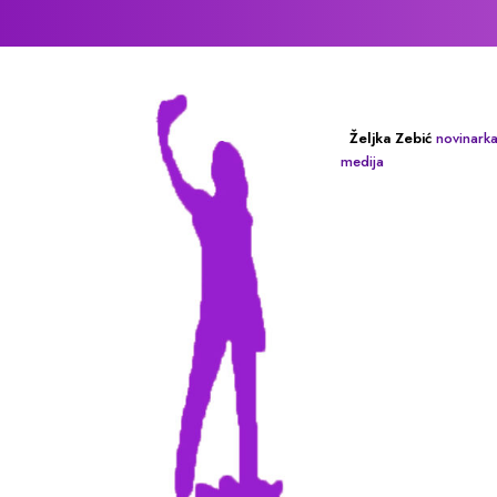
Željka Zebić
novinarka
medija