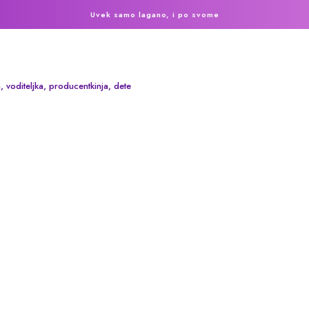
Uvek samo lagano, i po svome
, voditeljka, producentkinja, dete