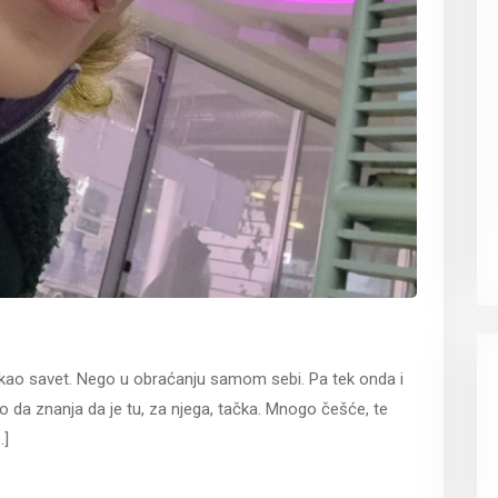
 kao savet. Nego u obraćanju samom sebi. Pa tek onda i
o da znanja da je tu, za njega, tačka. Mnogo češće, te
..]