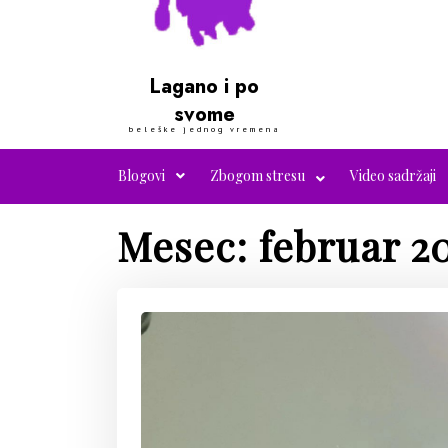
Lagano i po
svome
beleške jednog vremena
Blogovi
Zbogom stresu
Video sadržaji
Mesec:
februar 2