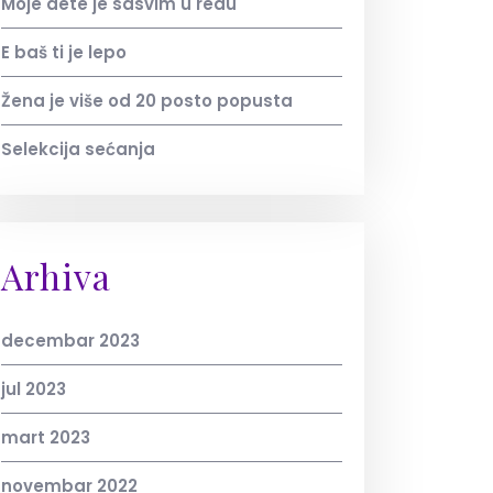
Moje dete je sasvim u redu
E baš ti je lepo
Žena je više od 20 posto popusta
Selekcija sećanja
Arhiva
decembar 2023
jul 2023
mart 2023
novembar 2022