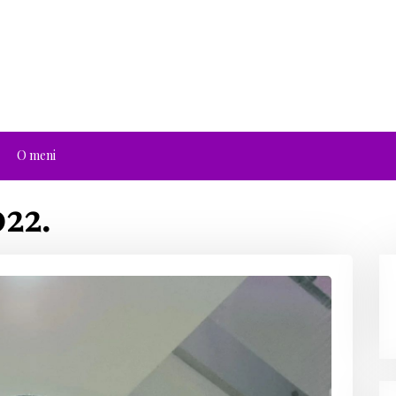
O meni
022.