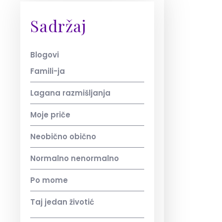
Sadržaj
Blogovi
Famili-ja
Lagana razmišljanja
Moje priče
Neobično obično
Normalno nenormalno
Po mome
Taj jedan životić