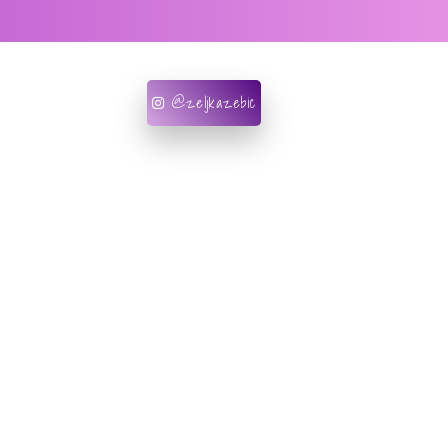
@zeljkazebic