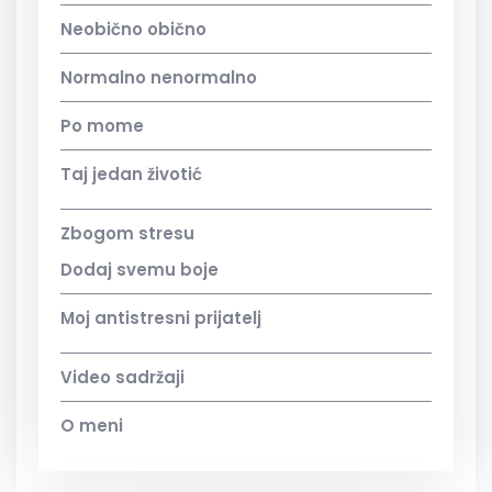
Neobično obično
Normalno nenormalno
Po mome
Taj jedan životić
Zbogom stresu
Dodaj svemu boje
Moj antistresni prijatelj
Video sadržaji
O meni