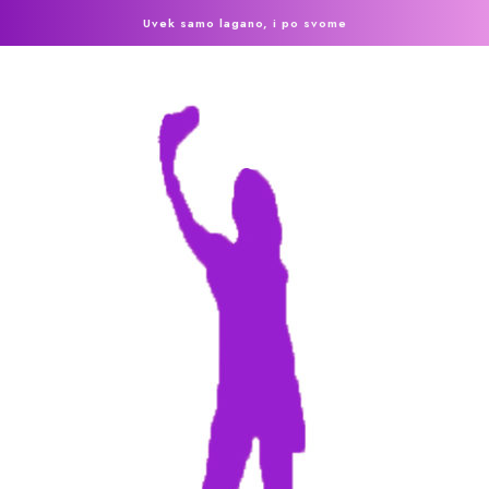
Uvek samo lagano, i po svome