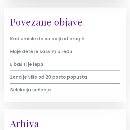
Povezane objave
Kad umisle da su bolji od drugih
Moje dete je sasvim u redu
E baš ti je lepo
Žena je više od 20 posto popusta
Selekcija sećanja
Arhiva