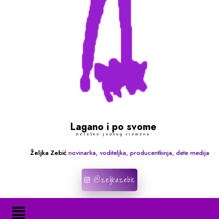
Lagano i po svome
beleške jednog vremena
Željka Zebić
novinarka, voditeljka, producentkinja, dete medija
@zeljkazebic