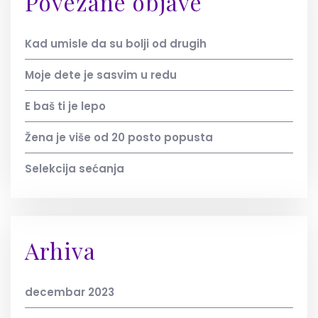
Povezane objave
Kad umisle da su bolji od drugih
Moje dete je sasvim u redu
E baš ti je lepo
Žena je više od 20 posto popusta
Selekcija sećanja
Arhiva
decembar 2023