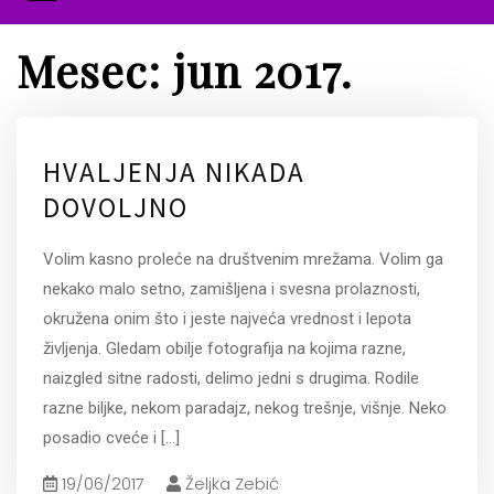
Mesec:
jun 2017.
HVALJENJA NIKADA
DOVOLJNO
Volim kasno proleće na društvenim mrežama. Volim ga
nekako malo setno, zamišljena i svesna prolaznosti,
okružena onim što i jeste najveća vrednost i lepota
življenja. Gledam obilje fotografija na kojima razne,
naizgled sitne radosti, delimo jedni s drugima. Rodile
razne biljke, nekom paradajz, nekog trešnje, višnje. Neko
posadio cveće i
[...]
19/06/2017
Željka Zebić