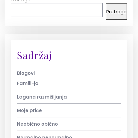
Pretraga
Sadržaj
Blogovi
Famili-ja
Lagana razmišljanja
Moje priče
Neobično obično
Normalno nenormalno