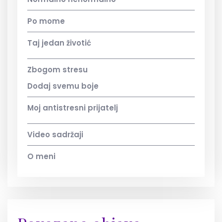
Po mome
Taj jedan životić
Zbogom stresu
Dodaj svemu boje
Moj antistresni prijatelj
Video sadržaji
O meni