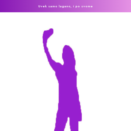
Uvek samo lagano, i po svome