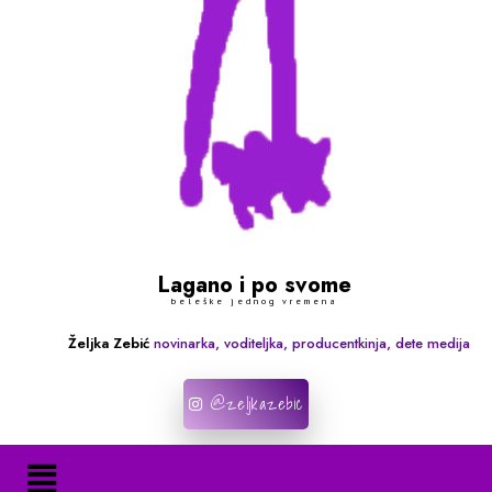
Lagano i po svome
beleške jednog vremena
Željka Zebić
novinarka, voditeljka, producentkinja, dete medija
@zeljkazebic