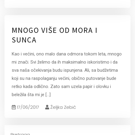
MNOGO VIŠE OD MORA I
SUNCA
Kao i većini, ono malo dana odmora tokom leta, mnogo
mi znači. Svi želimo da ih maksimalno iskoristimo i da
sva naša očekivanja budu ispunjena. Ali, sa budžetima
koji su na raspolaganju većini, obično putovanje bude
retko kada odlično. Zato sam uzela papir i olovku i
beležila šta mi je
[...]
17/06/2017
Željka Zebić
Pretraga