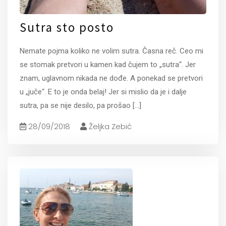
Sutra sto posto
Nemate pojma koliko ne volim sutra. Časna reč. Ceo mi
se stomak pretvori u kamen kad čujem to „sutra“. Jer
znam, uglavnom nikada ne dođe. A ponekad se pretvori
u „juče“. E to je onda belaj! Jer si mislio da je i dalje
sutra, pa se nije desilo, pa prošao
[...]
28/09/2018
Željka Zebić