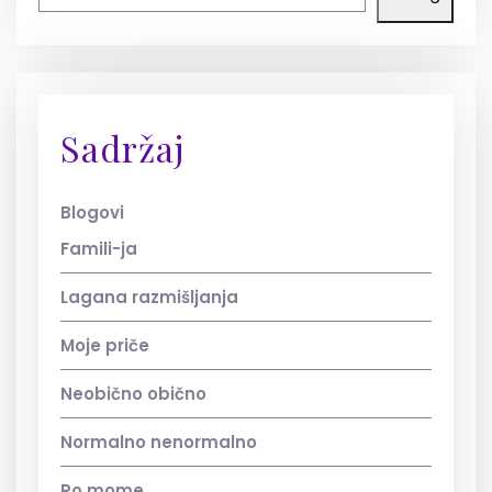
Sadržaj
Blogovi
Famili-ja
Lagana razmišljanja
Moje priče
Neobično obično
Normalno nenormalno
Po mome