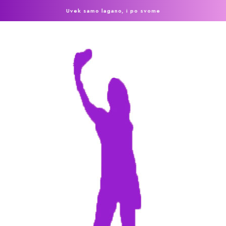
Uvek samo lagano, i po svome