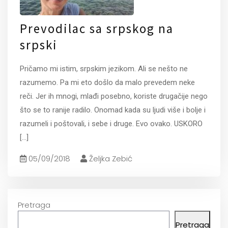
Prevodilac sa srpskog na
srpski
Pričamo mi istim, srpskim jezikom. Ali se nešto ne
razumemo. Pa mi eto došlo da malo prevedem neke
reči. Jer ih mnogi, mlađi posebno, koriste drugačije nego
što se to ranije radilo. Onomad kada su ljudi više i bolje i
razumeli i poštovali, i sebe i druge. Evo ovako. USKORO
[...]
05/09/2018
Željka Zebić
Pretraga
Pretraga