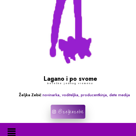
Lagano i po svome
beleške jednog vremena
Željka Zebić
novinarka, voditeljka, producentkinja, dete medija
@zeljkazebic