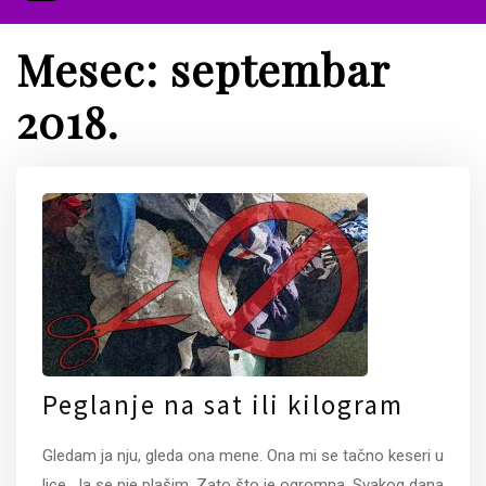
Mesec:
septembar
2018.
Peglanje na sat ili kilogram
Gledam ja nju, gleda ona mene. Ona mi se tačno keseri u
lice. Ja se nje plašim. Zato što je ogromna. Svakog dana