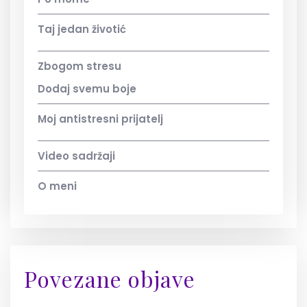
Taj jedan životić
Zbogom stresu
Dodaj svemu boje
Moj antistresni prijatelj
Video sadržaji
O meni
Povezane objave