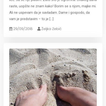
raste, uopšte ne znam kako! Borim se s njom, majke mi.
Ali ne uspevam da je savladam. Dame i gospodo, da
vam je predstavim – to je
[...]
29/09/2018
Željka Zebić