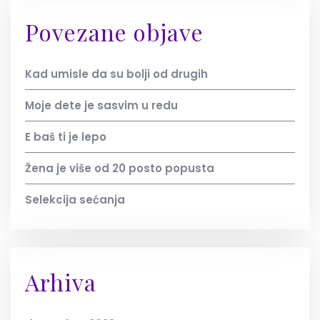
Povezane objave
Kad umisle da su bolji od drugih
Moje dete je sasvim u redu
E baš ti je lepo
Žena je više od 20 posto popusta
Selekcija sećanja
Arhiva