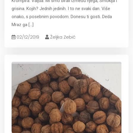
Krompira. Valjda. Mi smo birali između njega, Smokija i
grisina. Kojih? Jednih jedinih. I to ne svaki dan. Više
onako, s posebnim povodom. Donesu ti gosti. Deda
Mraz ga
[...]
02/12/2019
Željka Zebić