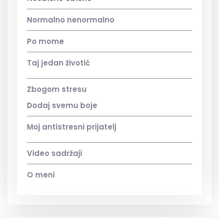
Normalno nenormalno
Po mome
Taj jedan životić
Zbogom stresu
Dodaj svemu boje
Moj antistresni prijatelj
Video sadržaji
O meni