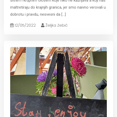
sitnim i krupnim ološem koje niko ne kažnjava a koji nas
maltretiraju do krajnjih granica, jer smo naivno verovali u
dobrotu i pravdu, nesvesni da
[...]
12/05/2022
Željka Zebić