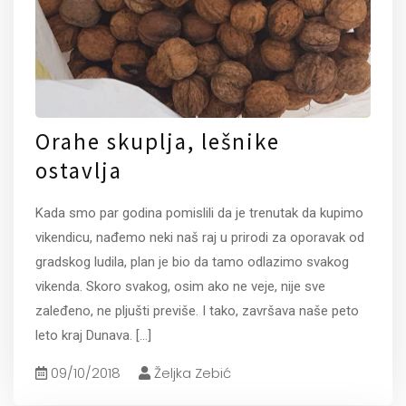
Orahe skuplja, lešnike
ostavlja
Kada smo par godina pomislili da je trenutak da kupimo
vikendicu, nađemo neki naš raj u prirodi za oporavak od
gradskog ludila, plan je bio da tamo odlazimo svakog
vikenda. Skoro svakog, osim ako ne veje, nije sve
zaleđeno, ne pljušti previše. I tako, završava naše peto
leto kraj Dunava.
[...]
09/10/2018
Željka Zebić