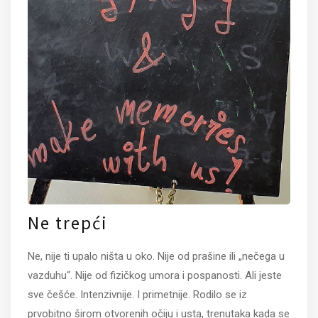
Ne trepći
Ne, nije ti upalo ništa u oko. Nije od prašine ili „nečega u
vazduhu“. Nije od fizičkog umora i pospanosti. Ali jeste
sve češće. Intenzivnije. I primetnije. Rodilo se iz
prvobitno širom otvorenih očiju i usta, trenutaka kada se