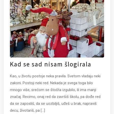
Kad se sad nisam šlogirala
Kao, u životu postoje neka pravila. Svetom vladaju neki
zakoni. Postoji neki red. Nekada je svega toga bilo
mnogo više, srećom se štošta izgubilo, ili ima manji
značaj. Recimo, onaj red da završiš školu, pa dođe red
da se zaposliš, da se uozbiljiš, uđeš u brak, napraviš
decu, životariš, pa
[...]