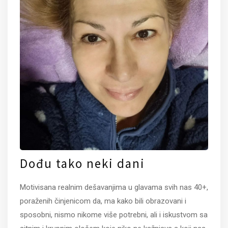
Dođu tako neki dani
Motivisana realnim dešavanjima u glavama svih nas 40+,
poraženih činjenicom da, ma kako bili obrazovani i
sposobni, nismo nikome više potrebni, ali i iskustvom sa