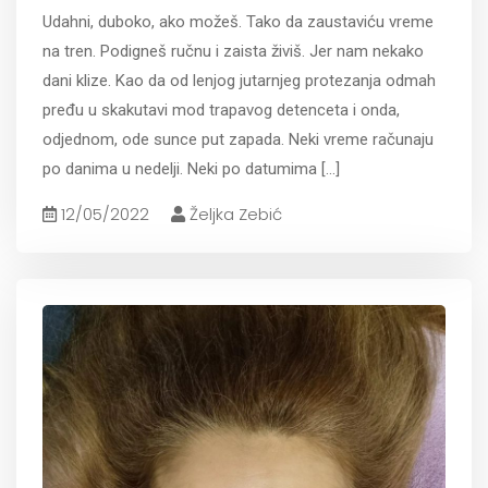
Udahni, duboko, ako možeš. Tako da zaustaviću vreme
na tren. Podigneš ručnu i zaista živiš. Jer nam nekako
dani klize. Kao da od lenjog jutarnjeg protezanja odmah
pređu u skakutavi mod trapavog detenceta i onda,
odjednom, ode sunce put zapada. Neki vreme računaju
po danima u nedelji. Neki po datumima
[...]
12/05/2022
Željka Zebić