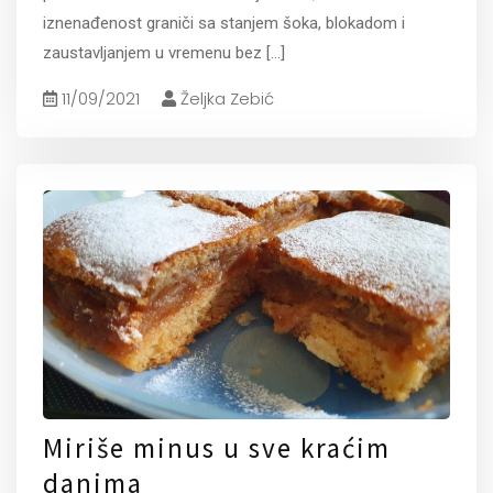
iznenađenost graniči sa stanjem šoka, blokadom i
zaustavljanjem u vremenu bez
[...]
11/09/2021
Željka Zebić
Miriše minus u sve kraćim
danima