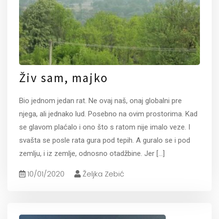
Živ sam, majko
Bio jednom jedan rat. Ne ovaj naš, onaj globalni pre
njega, ali jednako lud. Posebno na ovim prostorima. Kad
se glavom plaćalo i ono što s ratom nije imalo veze. I
svašta se posle rata gura pod tepih. A guralo se i pod
zemlju, i iz zemlje, odnosno otadžbine. Jer
[...]
10/01/2020
Željka Zebić