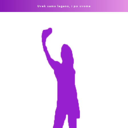
Uvek samo lagano, i po svome