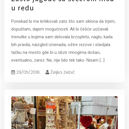
u redu
Ponekad bi me kritikovali zato što sam sklona da trpim,
dopuštam, dajem mogućnosti. Ali bi češće uočavali
trenutke u kojima sam delovala brzopleto, naglo, kada
bih pravila, naizgled iznenada, oštre rezove i stavljala
tačku na mesto gde bi u obzir mnogima došao,
eventualno, zarez. Ne, nije bilo tek tako. Nisam
[...]
29/05/2018
Željka Zebić