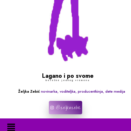
Lagano i po svome
beleške jednog vremena
Željka Zebić
novinarka, voditeljka, producentkinja, dete medija
@zeljkazebic