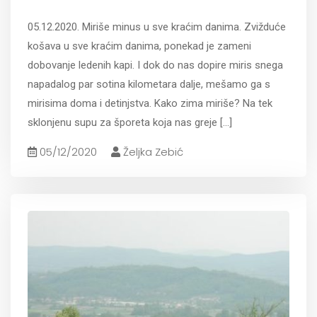
05.12.2020. Miriše minus u sve kraćim danima. Zvižduće
košava u sve kraćim danima, ponekad je zameni
dobovanje ledenih kapi. I dok do nas dopire miris snega
napadalog par sotina kilometara dalje, mešamo ga s
mirisima doma i detinjstva. Kako zima miriše? Na tek
sklonjenu supu za šporeta koja nas greje
[...]
05/12/2020
Željka Zebić