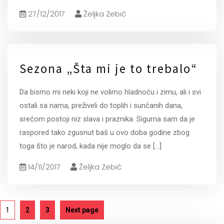
27/12/2017
Željka Zebić
Sezona „Šta mi je to trebalo“
Da bismo mi neki koji ne volimo hladnoću i zimu, ali i svi
ostali sa nama, preživeli do toplih i sunčanih dana,
srećom postoji niz slava i praznika. Sigurna sam da je
raspored tako zgusnut baš u ovo doba godine zbog
toga što je narod, kada nije moglo da se
[...]
14/11/2017
Željka Zebić
1
2
3
Next page