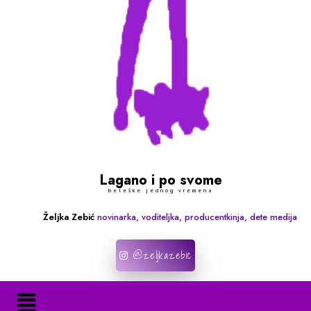
Lagano i po svome
beleške jednog vremena
Željka Zebić
novinarka, voditeljka, producentkinja, dete medija
@zeljkazebic