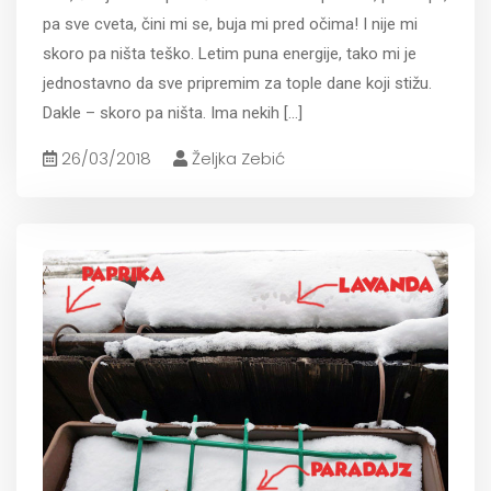
pa sve cveta, čini mi se, buja mi pred očima! I nije mi
skoro pa ništa teško. Letim puna energije, tako mi je
jednostavno da sve pripremim za tople dane koji stižu.
Dakle – skoro pa ništa. Ima nekih
[...]
26/03/2018
Željka Zebić