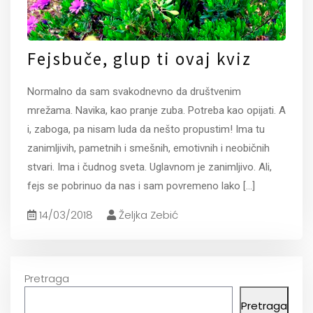
Fejsbuče, glup ti ovaj kviz
Normalno da sam svakodnevno da društvenim
mrežama. Navika, kao pranje zuba. Potreba kao opijati. A
i, zaboga, pa nisam luda da nešto propustim! Ima tu
zanimljivih, pametnih i smešnih, emotivnih i neobičnih
stvari. Ima i čudnog sveta. Uglavnom je zanimljivo. Ali,
fejs se pobrinuo da nas i sam povremeno lako
[...]
14/03/2018
Željka Zebić
Pretraga
Pretraga