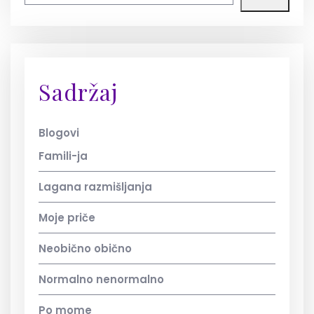
Sadržaj
Blogovi
Famili-ja
Lagana razmišljanja
Moje priče
Neobično obično
Normalno nenormalno
Po mome