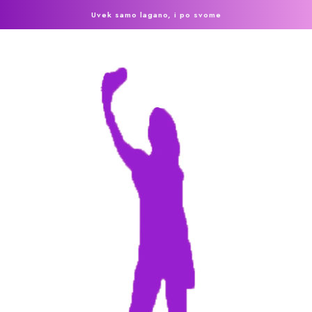
Uvek samo lagano, i po svome