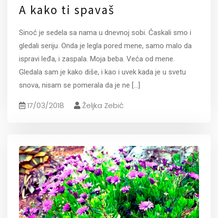
A kako ti spavaš
Sinoć je sedela sa nama u dnevnoj sobi. Ćaskali smo i
gledali seriju. Onda je legla pored mene, samo malo da
ispravi leđa, i zaspala. Moja beba. Veća od mene.
Gledala sam je kako diše, i kao i uvek kada je u svetu
snova, nisam se pomerala da je ne
[...]
17/03/2018
Željka Zebić