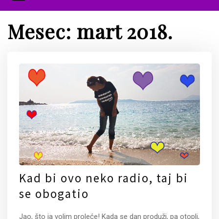
Mesec:
mart 2018.
Kad bi ovo neko radio, taj bi
se obogatio
Jao, što ja volim proleće! Kada se dan produži, pa otopli,