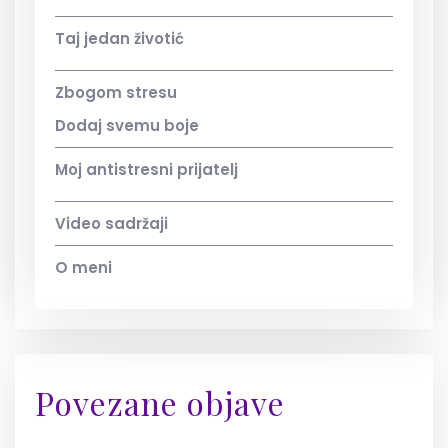
Taj jedan životić
Zbogom stresu
Dodaj svemu boje
Moj antistresni prijatelj
Video sadržaji
O meni
Povezane objave