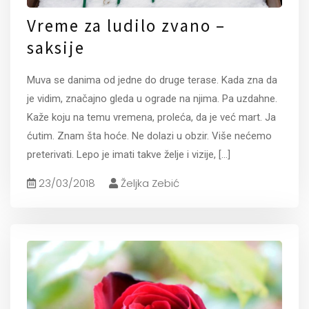
Vreme za ludilo zvano –
saksije
Muva se danima od jedne do druge terase. Kada zna da
je vidim, značajno gleda u ograde na njima. Pa uzdahne.
Kaže koju na temu vremena, proleća, da je već mart. Ja
ćutim. Znam šta hoće. Ne dolazi u obzir. Više nećemo
preterivati. Lepo je imati takve želje i vizije,
[...]
23/03/2018
Željka Zebić