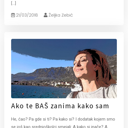
[...]
21/03/2018
Željka Zebić
Ako te BAŠ zanima kako sam
He, ćao? Pa gde si ti? Pa kako si? I dodatak kojem smo
se još kao srednjoškolci smejali: A kako si inače? A