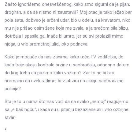
Zašto ignorišemo onesvešćenog, kako smo sigurni da je pijan,
drogiran, a da se nismo ni zaustavili? Moj otac je tako ležao bar
pola sata, doživeo je srčani udar, bio u odelu, sa kravatom, niko
mu nije prišao osim žene koja me zvala, a ja srećom bila blizu,
dotrčala i spasila ga. Inače bi umro, jer su svi prolazili mimo
njega, u vrlo prometnoj ulici, oko podneva.
Kako je moguće da nas zanima, kako reče TV voditeljka, do
kada traje akcija kontrole brzine u saobraćaju, odnosno datum
do kog treba da pazimo kako vozimo? Zar to ne bi bilo
normalno da uvek radimo, bez obzira na akciju saobraćajne
policije?
Šta je to u nama što nas vodi da na svako „nemoj“ reagujemo
sa „e baš hoću“, i kada su u pitanju bezazlene ali i vrlo ozbiljne
stvari.
*