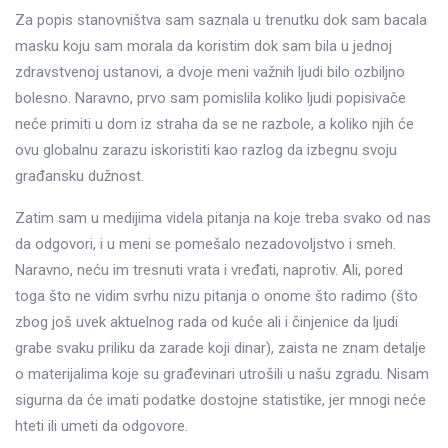
Za popis stanovništva sam saznala u trenutku dok sam bacala
masku koju sam morala da koristim dok sam bila u jednoj
zdravstvenoj ustanovi, a dvoje meni važnih ljudi bilo ozbiljno
bolesno. Naravno, prvo sam pomislila koliko ljudi popisivače
neće primiti u dom iz straha da se ne razbole, a koliko njih će
ovu globalnu zarazu iskoristiti kao razlog da izbegnu svoju
građansku dužnost.
Zatim sam u medijima videla pitanja na koje treba svako od nas
da odgovori, i u meni se pomešalo nezadovoljstvo i smeh.
Naravno, neću im tresnuti vrata i vređati, naprotiv. Ali, pored
toga što ne vidim svrhu nizu pitanja o onome što radimo (što
zbog još uvek aktuelnog rada od kuće ali i činjenice da ljudi
grabe svaku priliku da zarade koji dinar), zaista ne znam detalje
o materijalima koje su građevinari utrošili u našu zgradu. Nisam
sigurna da će imati podatke dostojne statistike, jer mnogi neće
hteti ili umeti da odgovore.