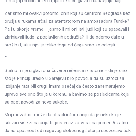
otmu joj mobilni telefon, ljudi okreću glavu i nastavljaju dalje.
Zar smo mi ovakvi potomci onih koji su centrom Beograda bez
oružja u rukama trčali za atentatorom na ambasadora Turske?
Pa i u skorije vreme – jesmo li mi oni isti ljudi koji su spasavali i
zbrinjavali ljude iz poplavljenih područja? Ili da odemo dalje u
prošlost, ali u njoj je toliko toga od čega smo se odvojili…
*
Stalno mi je u glavi ona čuvena rečenica iz istorije – da je ono
što je Princip uradio u Sarajevu bilo povod, a da su uzroci za
izbijanje rata bili drugi. Imam osećaj da često zanemarujemo
upravo sve ono što je u korenu, a bavimo se posledicama koje
su opet povodi za nove sukobe.
Moj mozak ne može da obradi informaciju da je neko ko je
silovao više žena uopšte pušten iz zatvora, na primer. A zatim
da na opasnost od njegovog slobodnog šetanja upozorava čak