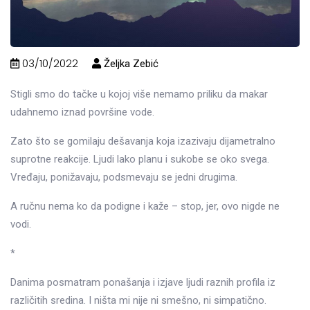
03/10/2022
Željka Zebić
Stigli smo do tačke u kojoj više nemamo priliku da makar
udahnemo iznad površine vode.
Zato što se gomilaju dešavanja koja izazivaju dijametralno
suprotne reakcije. Ljudi lako planu i sukobe se oko svega.
Vređaju, ponižavaju, podsmevaju se jedni drugima.
A ručnu nema ko da podigne i kaže – stop, jer, ovo nigde ne
vodi.
*
Danima posmatram ponašanja i izjave ljudi raznih profila iz
različitih sredina. I ništa mi nije ni smešno, ni simpatično.