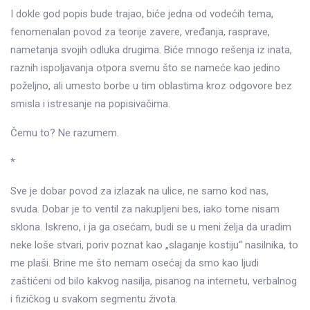
I dokle god popis bude trajao, biće jedna od vodećih tema,
fenomenalan povod za teorije zavere, vređanja, rasprave,
nametanja svojih odluka drugima. Biće mnogo rešenja iz inata,
raznih ispoljavanja otpora svemu što se nameće kao jedino
poželjno, ali umesto borbe u tim oblastima kroz odgovore bez
smisla i istresanje na popisivačima.
Čemu to? Ne razumem.
*
Sve je dobar povod za izlazak na ulice, ne samo kod nas,
svuda. Dobar je to ventil za nakupljeni bes, iako tome nisam
sklona. Iskreno, i ja ga osećam, budi se u meni želja da uradim
neke loše stvari, poriv poznat kao „slaganje kostiju“ nasilnika, to
me plaši. Brine me što nemam osećaj da smo kao ljudi
zaštićeni od bilo kakvog nasilja, pisanog na internetu, verbalnog
i fizičkog u svakom segmentu života.