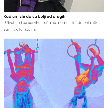
Kad umisle da su bolji od drugih
U životu mi se sasvim slučajno „namestilo“ da onim što
sam radila i što mi