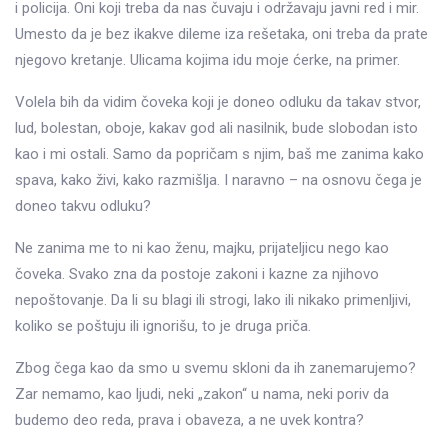
i policija. Oni koji treba da nas čuvaju i održavaju javni red i mir.
Umesto da je bez ikakve dileme iza rešetaka, oni treba da prate
njegovo kretanje. Ulicama kojima idu moje ćerke, na primer.
Volela bih da vidim čoveka koji je doneo odluku da takav stvor,
lud, bolestan, oboje, kakav god ali nasilnik, bude slobodan isto
kao i mi ostali. Samo da popričam s njim, baš me zanima kako
spava, kako živi, kako razmišlja. I naravno – na osnovu čega je
doneo takvu odluku?
Ne zanima me to ni kao ženu, majku, prijateljicu nego kao
čoveka. Svako zna da postoje zakoni i kazne za njihovo
nepoštovanje. Da li su blagi ili strogi, lako ili nikako primenljivi,
koliko se poštuju ili ignorišu, to je druga priča.
Zbog čega kao da smo u svemu skloni da ih zanemarujemo?
Zar nemamo, kao ljudi, neki „zakon“ u nama, neki poriv da
budemo deo reda, prava i obaveza, a ne uvek kontra?