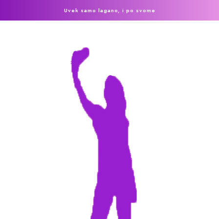
Uvek samo lagano, i po svome