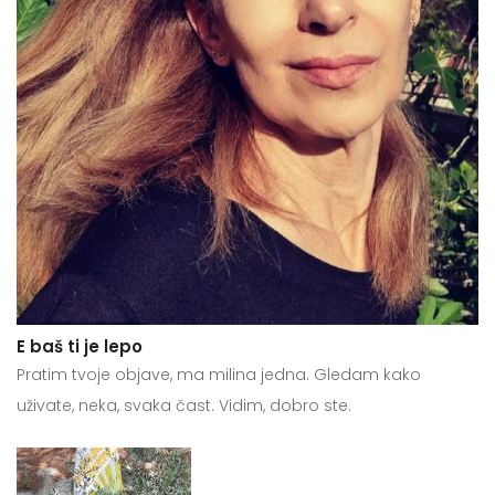
E baš ti je lepo
Pratim tvoje objave, ma milina jedna. Gledam kako
uživate, neka, svaka čast. Vidim, dobro ste.