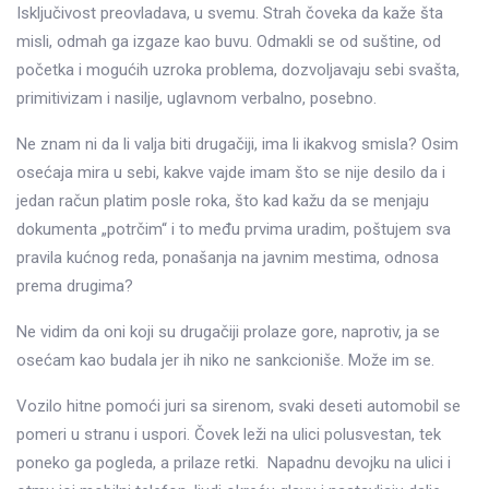
Isključivost preovladava, u svemu. Strah čoveka da kaže šta
misli, odmah ga izgaze kao buvu. Odmakli se od suštine, od
početka i mogućih uzroka problema, dozvoljavaju sebi svašta,
primitivizam i nasilje, uglavnom verbalno, posebno.
Ne znam ni da li valja biti drugačiji, ima li ikakvog smisla? Osim
osećaja mira u sebi, kakve vajde imam što se nije desilo da i
jedan račun platim posle roka, što kad kažu da se menjaju
dokumenta „potrčim“ i to među prvima uradim, poštujem sva
pravila kućnog reda, ponašanja na javnim mestima, odnosa
prema drugima?
Ne vidim da oni koji su drugačiji prolaze gore, naprotiv, ja se
osećam kao budala jer ih niko ne sankcioniše. Može im se.
Vozilo hitne pomoći juri sa sirenom, svaki deseti automobil se
pomeri u stranu i uspori. Čovek leži na ulici polusvestan, tek
poneko ga pogleda, a prilaze retki. Napadnu devojku na ulici i