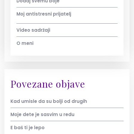
Dodaj svemu boje
Moj antistresni prijatelj
Video sadržaji
O meni
Povezane objave
Kad umisle da su bolji od drugih
Moje dete je sasvim u redu
E baš ti je lepo