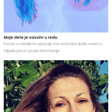
Moje dete je sasvim u redu
Posao u medijima upućuje me na brojne ljude, uvlači u
hiljade priča i pruža informacije