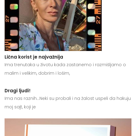
Lična korist je najvažnija
Ima trenutaka u životu kada zastanemo i razmišljamo o
malim i velikim, dobrim i lošim,
Dragi ljudi!
Ima nas raznih…Neki su probali i na žalost uspeli da hakuju
moj sajt, koji je