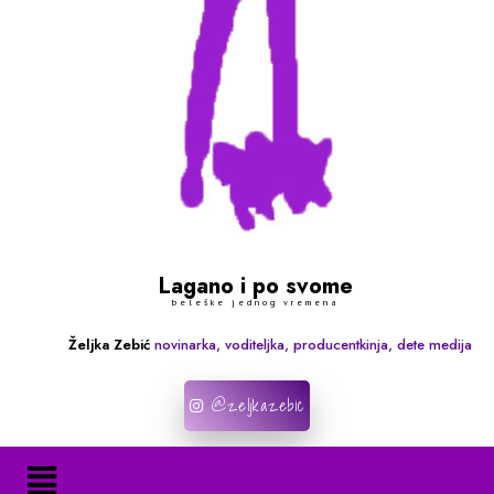
Lagano i po svome
beleške jednog vremena
Željka Zebić
novinarka, voditeljka, producentkinja, dete medija
@zeljkazebic