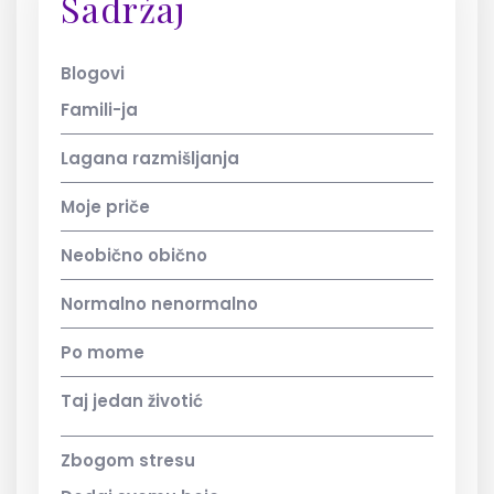
Sadržaj
Blogovi
Famili-ja
Lagana razmišljanja
Moje priče
Neobično obično
Normalno nenormalno
Po mome
Taj jedan životić
Zbogom stresu