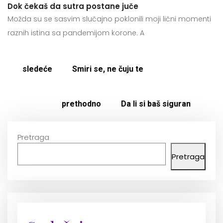
Dok čekaš da sutra postane juče
Možda su se sasvim slučajno poklonili moji lični momenti
raznih istina sa pandemijom korone. A
sledeće
Smiri se, ne čuju te
prethodno
Da li si baš siguran
Pretraga
Pretraga