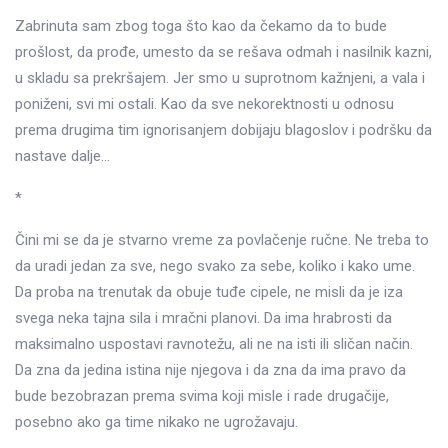
Zabrinuta sam zbog toga što kao da čekamo da to bude
prošlost, da prođe, umesto da se rešava odmah i nasilnik kazni,
u skladu sa prekršajem. Jer smo u suprotnom kažnjeni, a vala i
poniženi, svi mi ostali. Kao da sve nekorektnosti u odnosu
prema drugima tim ignorisanjem dobijaju blagoslov i podršku da
nastave dalje…
*
Čini mi se da je stvarno vreme za povlačenje ručne. Ne treba to
da uradi jedan za sve, nego svako za sebe, koliko i kako ume.
Da proba na trenutak da obuje tuđe cipele, ne misli da je iza
svega neka tajna sila i mračni planovi. Da ima hrabrosti da
maksimalno uspostavi ravnotežu, ali ne na isti ili sličan način.
Da zna da jedina istina nije njegova i da zna da ima pravo da
bude bezobrazan prema svima koji misle i rade drugačije,
posebno ako ga time nikako ne ugrožavaju.