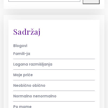
Sadržaj
Blogovi
Famili-ja
Lagana razmišljanja
Moje priče
Neobično obično
Normalno nenormalno
Po mome