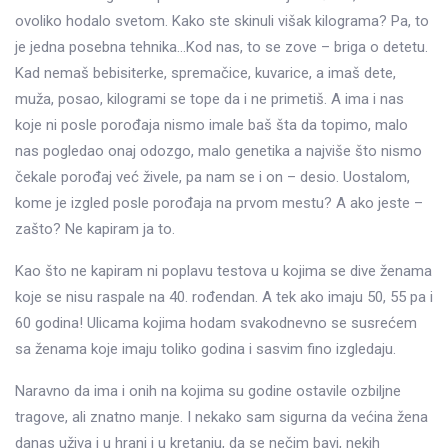
ovoliko hodalo svetom. Kako ste skinuli višak kilograma? Pa, to
je jedna posebna tehnika…Kod nas, to se zove – briga o detetu.
Kad nemaš bebisiterke, spremačice, kuvarice, a imaš dete,
muža, posao, kilogrami se tope da i ne primetiš. A ima i nas
koje ni posle porođaja nismo imale baš šta da topimo, malo
nas pogledao onaj odozgo, malo genetika a najviše što nismo
čekale porođaj već živele, pa nam se i on – desio. Uostalom,
kome je izgled posle porođaja na prvom mestu? A ako jeste –
zašto? Ne kapiram ja to.
Kao što ne kapiram ni poplavu testova u kojima se dive ženama
koje se nisu raspale na 40. rođendan. A tek ako imaju 50, 55 pa i
60 godina! Ulicama kojima hodam svakodnevno se susrećem
sa ženama koje imaju toliko godina i sasvim fino izgledaju.
Naravno da ima i onih na kojima su godine ostavile ozbiljne
tragove, ali znatno manje. I nekako sam sigurna da većina žena
danas uživa i u hrani i u kretanju, da se nečim bavi, nekih