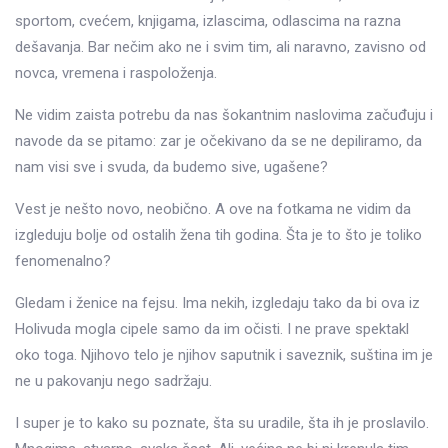
sportom, cvećem, knjigama, izlascima, odlascima na razna
dešavanja. Bar nečim ako ne i svim tim, ali naravno, zavisno od
novca, vremena i raspoloženja.
Ne vidim zaista potrebu da nas šokantnim naslovima začuđuju i
navode da se pitamo: zar je očekivano da se ne depiliramo, da
nam visi sve i svuda, da budemo sive, ugašene?
Vest je nešto novo, neobično. A ove na fotkama ne vidim da
izgleduju bolje od ostalih žena tih godina. Šta je to što je toliko
fenomenalno?
Gledam i ženice na fejsu. Ima nekih, izgledaju tako da bi ova iz
Holivuda mogla cipele samo da im očisti. I ne prave spektakl
oko toga. Njihovo telo je njihov saputnik i saveznik, suština im je
ne u pakovanju nego sadržaju.
I super je to kako su poznate, šta su uradile, šta ih je proslavilo.