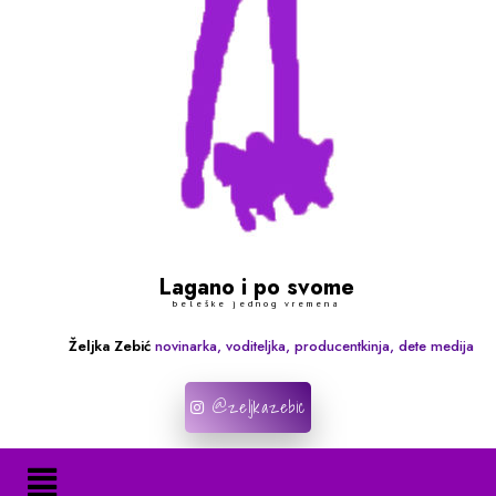
Lagano i po svome
beleške jednog vremena
Željka Zebić
novinarka, voditeljka, producentkinja, dete medija
@zeljkazebic