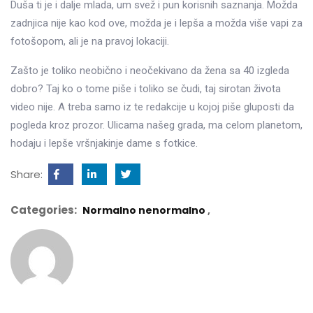
Duša ti je i dalje mlada, um svež i pun korisnih saznanja. Možda
zadnjica nije kao kod ove, možda je i lepša a možda više vapi za
fotošopom, ali je na pravoj lokaciji.
Zašto je toliko neobično i neočekivano da žena sa 40 izgleda
dobro? Taj ko o tome piše i toliko se čudi, taj sirotan života
video nije. A treba samo iz te redakcije u kojoj piše gluposti da
pogleda kroz prozor. Ulicama našeg grada, ma celom planetom,
hodaju i lepše vršnjakinje dame s fotkice.
Share:
Categories:
Normalno nenormalno