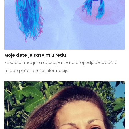
Moje dete je sasvim u redu
Posao u medijima upućuje me na brojne ljude, uvlači u
hiljade priča i pruža informacije