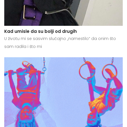
Kad umisle da su bolji od drugih
U životu mi se sasvim slučajno „namestilo“ da onim što
sam radila i što mi