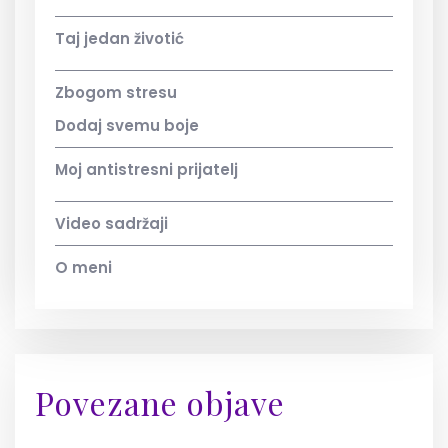
Taj jedan životić
Zbogom stresu
Dodaj svemu boje
Moj antistresni prijatelj
Video sadržaji
O meni
Povezane objave