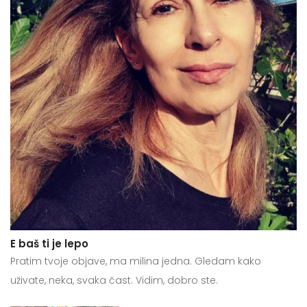
E baš ti je lepo
Pratim tvoje objave, ma milina jedna. Gledam kako
uživate, neka, svaka čast. Vidim, dobro ste.