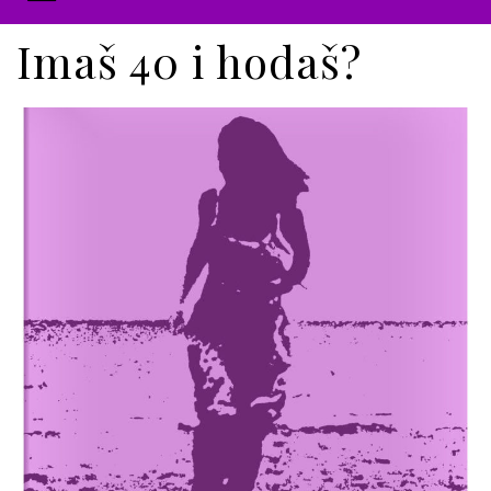
Imaš 40 i hodaš?