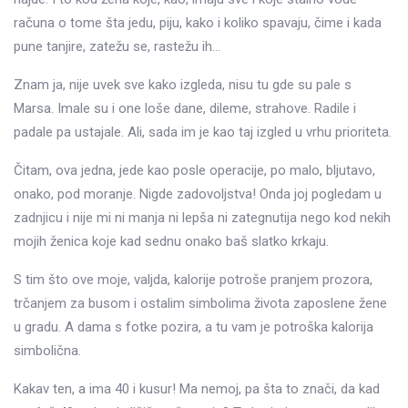
računa o tome šta jedu, piju, kako i koliko spavaju, čime i kada
pune tanjire, zatežu se, rastežu ih…
Znam ja, nije uvek sve kako izgleda, nisu tu gde su pale s
Marsa. Imale su i one loše dane, dileme, strahove. Radile i
padale pa ustajale. Ali, sada im je kao taj izgled u vrhu prioriteta.
Čitam, ova jedna, jede kao posle operacije, po malo, bljutavo,
onako, pod moranje. Nigde zadovoljstva! Onda joj pogledam u
zadnjicu i nije mi ni manja ni lepša ni zategnutija nego kod nekih
mojih ženica koje kad sednu onako baš slatko krkaju.
S tim što ove moje, valjda, kalorije potroše pranjem prozora,
trčanjem za busom i ostalim simbolima života zaposlene žene
u gradu. A dama s fotke pozira, a tu vam je potroška kalorija
simbolična.
Kakav ten, a ima 40 i kusur! Ma nemoj, pa šta to znači, da kad