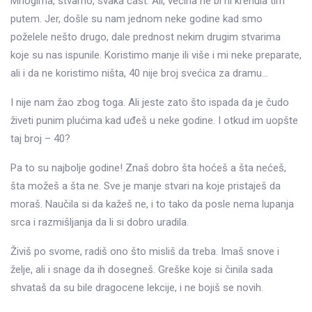
Mnogima, stvarno, svaka čast. Ali, većina ne bi ni krenula tim
putem. Jer, došle su nam jednom neke godine kad smo
poželele nešto drugo, dale prednost nekim drugim stvarima
koje su nas ispunile. Koristimo manje ili više i mi neke preparate,
ali i da ne koristimo ništa, 40 nije broj svećica za dramu…
I nije nam žao zbog toga. Ali jeste zato što ispada da je čudo
živeti punim plućima kad uđeš u neke godine. I otkud im uopšte
taj broj – 40?
Pa to su najbolje godine! Znaš dobro šta hoćeš a šta nećeš,
šta možeš a šta ne. Sve je manje stvari na koje pristaješ da
moraš. Naučila si da kažeš ne, i to tako da posle nema lupanja
srca i razmišljanja da li si dobro uradila.
Živiš po svome, radiš ono što misliš da treba. Imaš snove i
želje, ali i snage da ih dosegneš. Greške koje si činila sada
shvataš da su bile dragocene lekcije, i ne bojiš se novih.