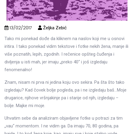
13/02/2017
Željka Zebić
Tako mi ponekad dođe da kliknem na naslov koji me u osnovi
iritira. I tako ponekad vidim tekstove i fotke nekih žena, manje ili
više poznatih, lepih, zgodnih. I rečenice opšteg čuđenja i
divljenja u isti mah, jer imaju „preko 40“ i još izgledaju
fenomenalno!
Znam, nisam ni prva ni jedina koju ovo sekira. Pa šta što tako
izgledaju? Kad čovek bolje pogleda, pa i ne izgledaju baš…Moje
drugarice, njihove vršnjakinje pa i starije od njih, izgledaju –
bolje. Majke mi moje.
Uhvatim sebe da analiziram objavljene fotke u potrazi za tim
„vau“ momentom. I ne vidim ga. Da imaju 70, 80 godina, pa
hajde. I to kod žena koje, kao, imaju sve i koje stalno vode