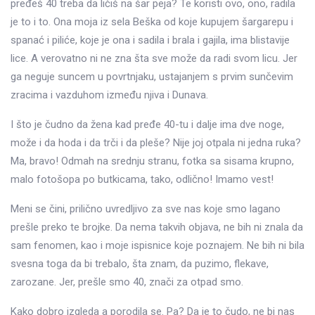
pređeš 40 treba da ličiš na šar peja? Te koristi ovo, ono, radila
je to i to. Ona moja iz sela Beška od koje kupujem šargarepu i
spanać i piliće, koje je ona i sadila i brala i gajila, ima blistavije
lice. A verovatno ni ne zna šta sve može da radi svom licu. Jer
ga neguje suncem u povrtnjaku, ustajanjem s prvim sunčevim
zracima i vazduhom između njiva i Dunava.
I što je čudno da žena kad pređe 40-tu i dalje ima dve noge,
može i da hoda i da trči i da pleše? Nije joj otpala ni jedna ruka?
Ma, bravo! Odmah na srednju stranu, fotka sa sisama krupno,
malo fotošopa po butkicama, tako, odlično! Imamo vest!
Meni se čini, prilično uvredljivo za sve nas koje smo lagano
prešle preko te brojke. Da nema takvih objava, ne bih ni znala da
sam fenomen, kao i moje ispisnice koje poznajem. Ne bih ni bila
svesna toga da bi trebalo, šta znam, da puzimo, flekave,
zarozane. Jer, prešle smo 40, znači za otpad smo.
Kako dobro izgleda a porodila se. Pa? Da je to čudo, ne bi nas