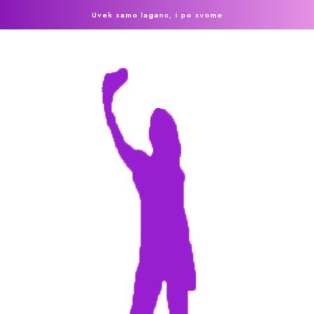
Uvek samo lagano, i po svome