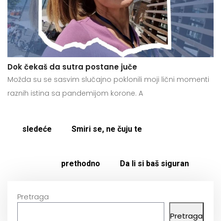
Dok čekaš da sutra postane juče
Možda su se sasvim slučajno poklonili moji lični momenti
raznih istina sa pandemijom korone. A
sledeće
Smiri se, ne čuju te
prethodno
Da li si baš siguran
Pretraga
Pretraga