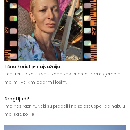
Lična korist je najvažnija
Ima trenutaka u životu kada zastanemo i razmišljamo o
malim i velikim, dobrim i lošim,
Dragi ljudi!
Ima nas raznih…Neki su probali i na žalost uspeli da hakuju
moj sajt, koji je