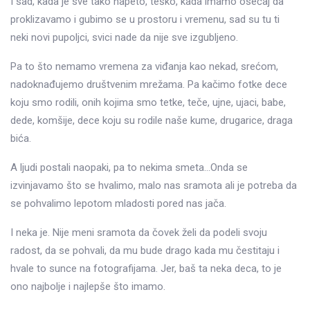
I sad, kada je sve tako napeto, teško, kada imamo osećaj da
proklizavamo i gubimo se u prostoru i vremenu, sad su tu ti
neki novi pupoljci, svici nade da nije sve izgubljeno.
Pa to što nemamo vremena za viđanja kao nekad, srećom,
nadoknađujemo društvenim mrežama. Pa kačimo fotke dece
koju smo rodili, onih kojima smo tetke, teče, ujne, ujaci, babe,
dede, komšije, dece koju su rodile naše kume, drugarice, draga
bića.
A ljudi postali naopaki, pa to nekima smeta…Onda se
izvinjavamo što se hvalimo, malo nas sramota ali je potreba da
se pohvalimo lepotom mladosti pored nas jača.
I neka je. Nije meni sramota da čovek želi da podeli svoju
radost, da se pohvali, da mu bude drago kada mu čestitaju i
hvale to sunce na fotografijama. Jer, baš ta neka deca, to je
ono najbolje i najlepše što imamo.