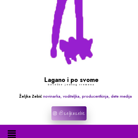
Lagano i po svome
beleške jednog vremena
Željka Zebić
novinarka, voditeljka, producentkinja, dete medija
@zeljkazebic