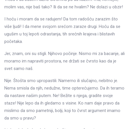
molim vas, nije baš tako? Ili da se ne hvalim? Ne dolazi u obzir!
I hoću i moram da se radujem! Da tom radošću zarazim što
više ljudi! I da mene svojom srećom zaraze drugi. Hoću da se
ugušim u toj lepoti odrastanja, tih srećnih krajeva i blistavih
početaka.
Jer, znam, oni su stigli. Njihovo počinje. Nismo mi za bacanje, ali
moramo im napraviti prostora, ne držati se čvrsto kao da je
svet samo naš.
Nije. Štošta smo upropastili. Namerno ili slučajno, nebitno je.
Nema smisla da njih, nedužne, time opterećujemo. Da ih teramo
da nastave našim putem. Ne! Bežite s njega, gradite svoje
staze! Nije lepo da ih gledamo s visine. Ko nam daje pravo da
mislimo da smo pametniji, bolji, koji to čvrst argument imamo
da smo u pravu?