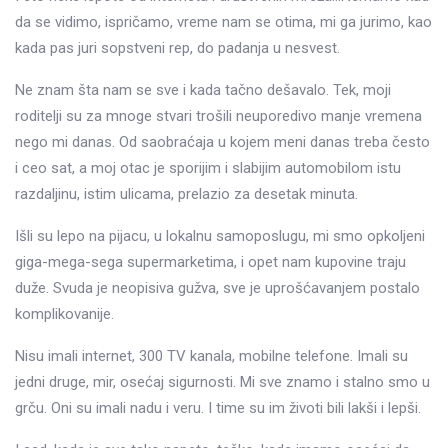
da se vidimo, ispričamo, vreme nam se otima, mi ga jurimo, kao
kada pas juri sopstveni rep, do padanja u nesvest.
Ne znam šta nam se sve i kada tačno dešavalo. Tek, moji
roditelji su za mnoge stvari trošili neuporedivo manje vremena
nego mi danas. Od saobraćaja u kojem meni danas treba često
i ceo sat, a moj otac je sporijim i slabijim automobilom istu
razdaljinu, istim ulicama, prelazio za desetak minuta.
Išli su lepo na pijacu, u lokalnu samoposlugu, mi smo opkoljeni
giga-mega-sega supermarketima, i opet nam kupovine traju
duže. Svuda je neopisiva gužva, sve je uprošćavanjem postalo
komplikovanije.
Nisu imali internet, 300 TV kanala, mobilne telefone. Imali su
jedni druge, mir, osećaj sigurnosti. Mi sve znamo i stalno smo u
grču. Oni su imali nadu i veru. I time su im životi bili lakši i lepši.