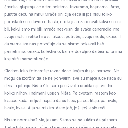
šminka, glupiraju se s tim noktima, frizurama, haljinama…Ama,
pustite decu na miru! Mrače oni čija deca ili još nisu toliko
porasla ili su odavno odrasla, oni koji su zaboravili kakvi su oni
bili, kakvi smo mi bili, mrače nesvesni da svaka generacija ima
svoje male i velike hirove, ukuse, potrebe, svoju modu, ukuse. I
da vreme iza nas potvrđuje da se nismo pokazali baš
pametnima, onako, kolektivno, bar ne dovoljno da bismo onima
koji stižu nametali naše.
Gledam tako fotografije razne dece, kačim ih i ja, naravno. Ne
mogu da izdržim da se ne pohvalim, sve su majke lude kada su
deca u pitanju. Ništa što sam ja u životu uradila nije vredno
koliko njihov, i najmanji uspeh. Ništa. Pa cvetam, rastem kao
kvasac kada mi ljudi napišu da su lepe, pa čestitaju, pa hvale,
hvale, hvale. A ja se mislim: dajte još, još, još lepih reči…
Nisam normalna? Ma, jesam. Samo se ne stidim da priznam.
Treba li da budem lažno skromna pa da kažem: ma, nemojte,