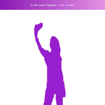
Uvek samo lagano, i po svome