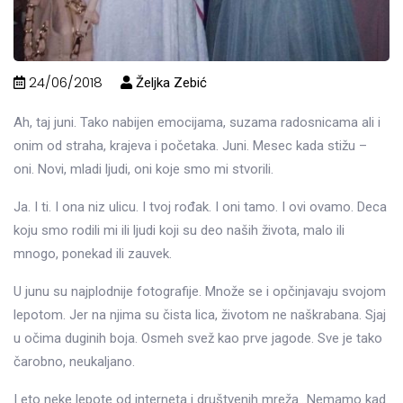
24/06/2018
Željka Zebić
Ah, taj juni. Tako nabijen emocijama, suzama radosnicama ali i
onim od straha, krajeva i početaka. Juni. Mesec kada stižu –
oni. Novi, mladi ljudi, oni koje smo mi stvorili.
Ja. I ti. I ona niz ulicu. I tvoj rođak. I oni tamo. I ovi ovamo. Deca
koju smo rodili mi ili ljudi koji su deo naših života, malo ili
mnogo, ponekad ili zauvek.
U junu su najplodnije fotografije. Množe se i opčinjavaju svojom
lepotom. Jer na njima su čista lica, životom ne naškrabana. Sjaj
u očima duginih boja. Osmeh svež kao prve jagode. Sve je tako
čarobno, neukaljano.
I eto neke lepote od interneta i društvenih mreža…Nemamo kad