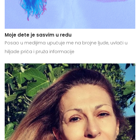
Moje dete je sasvim u redu
Posao u medijima upućuje me na brojne ljude, uvlači u
hiljade priča i pruža informacije