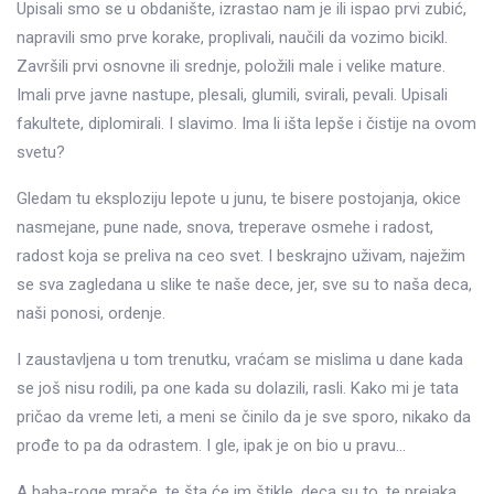
Upisali smo se u obdanište, izrastao nam je ili ispao prvi zubić,
napravili smo prve korake, proplivali, naučili da vozimo bicikl.
Završili prvi osnovne ili srednje, položili male i velike mature.
Imali prve javne nastupe, plesali, glumili, svirali, pevali. Upisali
fakultete, diplomirali. I slavimo. Ima li išta lepše i čistije na ovom
svetu?
Gledam tu eksploziju lepote u junu, te bisere postojanja, okice
nasmejane, pune nade, snova, treperave osmehe i radost,
radost koja se preliva na ceo svet. I beskrajno uživam, naježim
se sva zagledana u slike te naše dece, jer, sve su to naša deca,
naši ponosi, ordenje.
I zaustavljena u tom trenutku, vraćam se mislima u dane kada
se još nisu rodili, pa one kada su dolazili, rasli. Kako mi je tata
pričao da vreme leti, a meni se činilo da je sve sporo, nikako da
prođe to pa da odrastem. I gle, ipak je on bio u pravu…
A baba-roge mrače, te šta će im štikle, deca su to, te prejaka