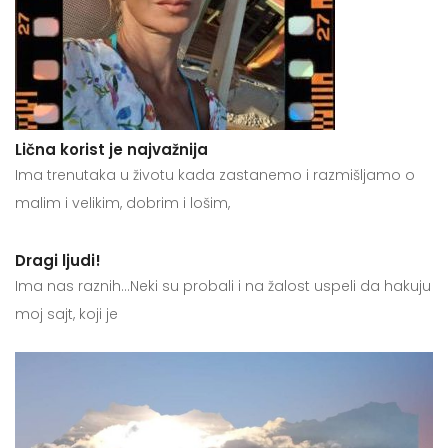
Lična korist je najvažnija
Ima trenutaka u životu kada zastanemo i razmišljamo o
malim i velikim, dobrim i lošim,
Dragi ljudi!
Ima nas raznih…Neki su probali i na žalost uspeli da hakuju
moj sajt, koji je