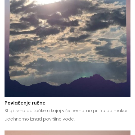
Povlačenje ručne
Stigli smo do tačke u kojoj više nemamo priliku da makar
udahnemo iznad površine vode.