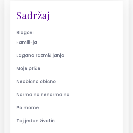
Sadržaj
Blogovi
Famili-ja
Lagana razmišljanja
Moje priče
Neobično obično
Normalno nenormalno
Po mome
Taj jedan životić