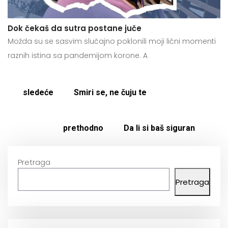
Dok čekaš da sutra postane juče
Možda su se sasvim slučajno poklonili moji lični momenti
raznih istina sa pandemijom korone. A
sledeće
Smiri se, ne čuju te
prethodno
Da li si baš siguran
Pretraga
Pretraga