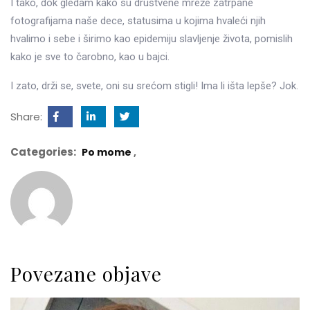
I tako, dok gledam kako su društvene mreže zatrpane
fotografijama naše dece, statusima u kojima hvaleći njih
hvalimo i sebe i širimo kao epidemiju slavljenje života, pomislih
kako je sve to čarobno, kao u bajci.
I zato, drži se, svete, oni su srećom stigli! Ima li išta lepše? Jok.
Share:
Categories:
Po mome
Povezane objave