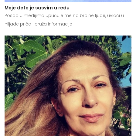
Moje dete je sasvim u redu
Posao u medijima upućuje me na brojne ljude, uvlači u
hiljade priča i pruža informacije