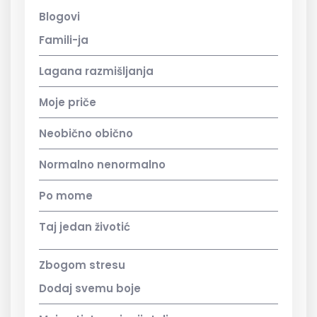
Blogovi
Famili-ja
Lagana razmišljanja
Moje priče
Neobično obično
Normalno nenormalno
Po mome
Taj jedan životić
Zbogom stresu
Dodaj svemu boje