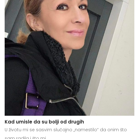
Kad umisle da su bolji od drugih
U životu mi se sasvim slučajno „namestilo“ da onim što
sam radila i što mi