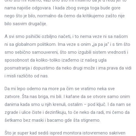
ono što mi volimo, važi ono što mi mislimo da je u redu jer to
nama najviše odgovara. I kada zbog svega toga bude gore
nego što je bilo, normalno da ćemo da kritikujemo zašto nije
bilo sasvim drugačije.
A svi smo psihički ozbiljno načeti, i to nema veze ni sa našom
ni sa globalnom politikom. Ima veze s onim „ja pa ja“ i s tim što
smo sebično samouvereni, što smo izgubili sistem vrednosti i
sposobnost da koliko-toliko izađemo iz našeg ugla
posmatranja i dopustimo da neko drugi može i ima prava da vidi
i misli različito od nas.
Da mi lepo odemo na more pa čim se vratimo neka sve
zatvore. Šta nas briga, mi bili. I kafane da se otvore samo onim
danima kada smo u njih krenuli, ostalim – pod ključ. I da nam se
zgrade i ulice čiste i dezinfikuju, to će neko da radi, mi ćemo da
šetkamo bez maski i bacamo gde šta stignemo.
Što je super kad sediš ispred monitora istovremeno sakriven