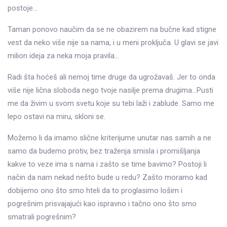
postoje…
Taman ponovo naučim da se ne obazirem na bučne kad stigne
vest da neko više nije sa nama, i u meni proključa. U glavi se javi
milion ideja za neka moja pravila…
Radi šta hoćeš ali nemoj time druge da ugrožavaš. Jer to onda
više nije lična sloboda nego tvoje nasilje prema drugima…Pusti
me da živim u svom svetu koje su tebi laži i zablude. Samo me
lepo ostavi na miru, skloni se.
Možemo li da imamo slične kriterijume unutar nas samih a ne
samo da budemo protiv, bez traženja smisla i promišljanja
kakve to veze ima s nama i zašto se time bavimo? Postoji li
način da nam nekad nešto bude u redu? Zašto moramo kad
dobijemo ono što smo hteli da to proglasimo lošim i
pogrešnim prisvajajući kao ispravno i tačno ono što smo
smatrali pogrešnim?