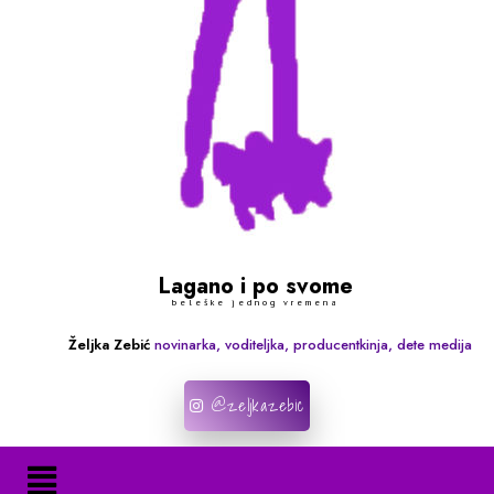
Lagano i po svome
beleške jednog vremena
Željka Zebić
novinarka, voditeljka, producentkinja, dete medija
@zeljkazebic