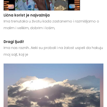
Lična korist je najvažnija
Ima trenutaka u životu kada zastanemo i razmišljamo o
malim i velikim, dobrim i lošim,
Dragi ljudi!
Ima nas raznih…Neki su probali i na žalost uspeli da hakuju
moj sajt, koji je