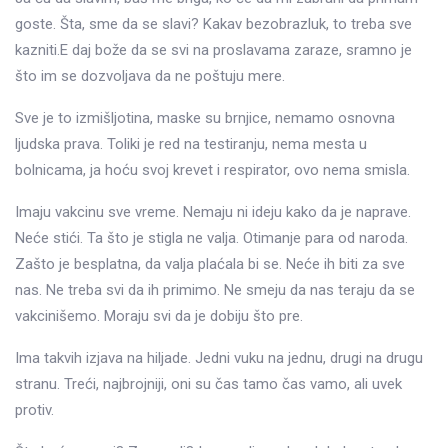
goste. Šta, sme da se slavi? Kakav bezobrazluk, to treba sve
kazniti.E daj bože da se svi na proslavama zaraze, sramno je
što im se dozvoljava da ne poštuju mere.
Sve je to izmišljotina, maske su brnjice, nemamo osnovna
ljudska prava. Toliki je red na testiranju, nema mesta u
bolnicama, ja hoću svoj krevet i respirator, ovo nema smisla.
Imaju vakcinu sve vreme. Nemaju ni ideju kako da je naprave.
Neće stići. Ta što je stigla ne valja. Otimanje para od naroda.
Zašto je besplatna, da valja plaćala bi se. Neće ih biti za sve
nas. Ne treba svi da ih primimo. Ne smeju da nas teraju da se
vakcinišemo. Moraju svi da je dobiju što pre.
Ima takvih izjava na hiljade. Jedni vuku na jednu, drugi na drugu
stranu. Treći, najbrojniji, oni su čas tamo čas vamo, ali uvek
protiv.