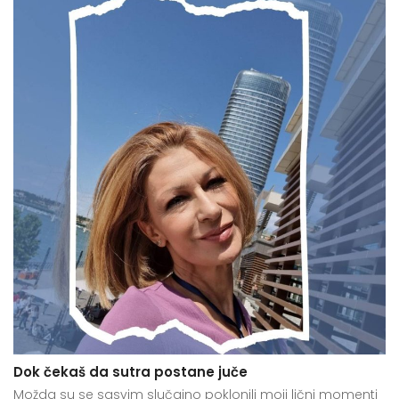
Dok čekaš da sutra postane juče
Možda su se sasvim slučajno poklonili moji lični momenti