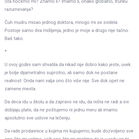
Šta hoćemo mi? Znamo li? Imamo li, onako globalno, trunku
razumevanja?
Čuh mudru misao jednog doktora, mnogo mi se svidela:
Postoje samo dva mišljenja, jedno je moje a drugo nije tačno.
Baš tako.
*
U ovoj godini sam shvatila da nikad nije dobro kako jeste, uvek
je bolje dijametralno suprotno, ali samo dok ne postane
realnost. Onda nam valja ono što više nije. Sve dok opet ne
zamene mesta.
Da deca idu u školu a da zapravo ne idu, da ništa ne radi a svi
dobijaju plate, da ne poštujemo ni jednu meru ali imamo
apsolutno sve uslove na lečenju.
Da rade prodavnice u kojima mi kupujemo, bude dozvoljeno sve