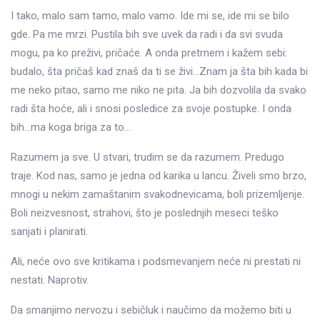
I tako, malo sam tamo, malo vamo. Ide mi se, ide mi se bilo
gde. Pa me mrzi. Pustila bih sve uvek da radi i da svi svuda
mogu, pa ko preživi, pričaće. A onda pretrnem i kažem sebi:
budalo, šta pričaš kad znaš da ti se živi…Znam ja šta bih kada bi
me neko pitao, samo me niko ne pita. Ja bih dozvolila da svako
radi šta hoće, ali i snosi posledice za svoje postupke. I onda
bih…ma koga briga za to…
Razumem ja sve. U stvari, trudim se da razumem. Predugo
traje. Kod nas, samo je jedna od karika u lancu. Živeli smo brzo,
mnogi u nekim zamaštanim svakodnevicama, boli prizemljenje.
Boli neizvesnost, strahovi, što je poslednjih meseci teško
sanjati i planirati.
Ali, neće ovo sve kritikama i podsmevanjem neće ni prestati ni
nestati. Naprotiv.
Da smanjimo nervozu i sebičluk i naučimo da možemo biti u