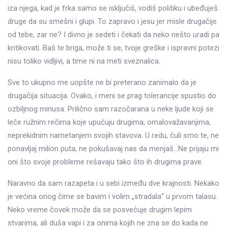
iza njega, kad je frka samo se isključiš, vodiš politiku i ubeđuješ
druge da su smešni i glupi. To zapravo i jesu jer misle drugačije
od tebe, zar ne? I divno je sedeti i čekati da neko nešto uradi pa
kritikovati. Baš te briga, može ti se, tvoje greške i ispravni potezi
nisu toliko vidljivi, a time ni na meti sveznalica.
Sve to ukupno me uopšte ne bi preterano zanimalo da je
drugačija situacija. Ovako, i meni se prag tolerancije spustio do
ozbiljnog minusa. Prilično sam razočarana u neke ljude koji se
leče ružnim rečima koje upućuju drugima, omalovažavanjima,
neprekidnim nametanjem svojih stavova. U redu, čuli smo te, ne
ponavljaj milion puta, ne pokušavaj nas da menjaš…Ne prijaju mi
oni što svoje probleme rešavaju tako što ih drugima prave.
Naravno da sam razapeta i u sebi između dve krajnosti. Nekako
je većina onog čime se bavim i volim „stradala“ u prvom talasu.
Neko vreme čovek može da se posvećuje drugim lepim
stvarima, ali duša vapi i za onima kojih ne zna se do kada ne