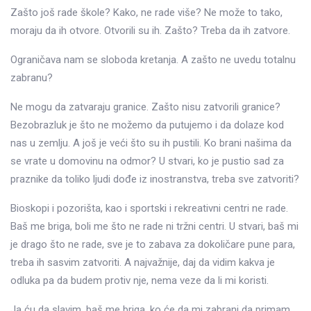
Zašto još rade škole? Kako, ne rade više? Ne može to tako,
moraju da ih otvore. Otvorili su ih. Zašto? Treba da ih zatvore.
Ograničava nam se sloboda kretanja. A zašto ne uvedu totalnu
zabranu?
Ne mogu da zatvaraju granice. Zašto nisu zatvorili granice?
Bezobrazluk je što ne možemo da putujemo i da dolaze kod
nas u zemlju. A još je veći što su ih pustili. Ko brani našima da
se vrate u domovinu na odmor? U stvari, ko je pustio sad za
praznike da toliko ljudi dođe iz inostranstva, treba sve zatvoriti?
Bioskopi i pozorišta, kao i sportski i rekreativni centri ne rade.
Baš me briga, boli me što ne rade ni tržni centri. U stvari, baš mi
je drago što ne rade, sve je to zabava za dokoličare pune para,
treba ih sasvim zatvoriti. A najvažnije, daj da vidim kakva je
odluka pa da budem protiv nje, nema veze da li mi koristi.
Ja ću da slavim, baš me briga, ko će da mi zabrani da primam