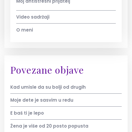
Moj antistresni prijatelj
Video sadržaji
O meni
Povezane objave
Kad umisle da su bolji od drugih
Moje dete je sasvim u redu
E baš ti je lepo
Žena je više od 20 posto popusta