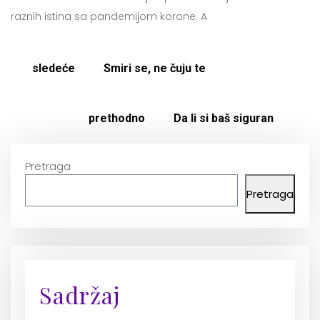
raznih istina sa pandemijom korone. A
sledeće
Smiri se, ne čuju te
prethodno
Da li si baš siguran
Pretraga
Pretraga
Sadržaj