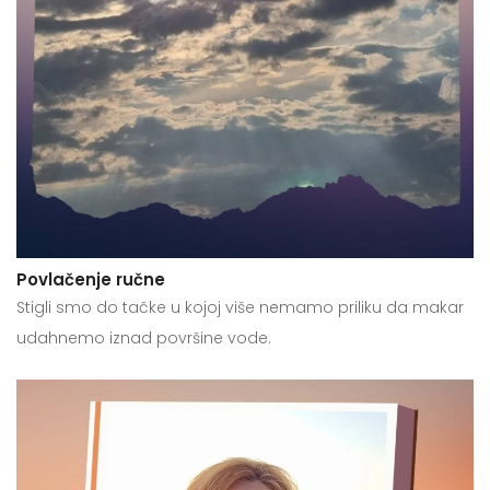
Povlačenje ručne
Stigli smo do tačke u kojoj više nemamo priliku da makar
udahnemo iznad površine vode.