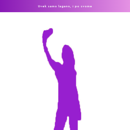
Uvek samo lagano, i po svome